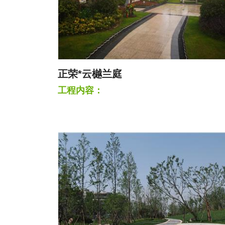
正荣*云樾兰庭
工程内容：