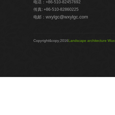
电话：+86-510-82457692
传真: +86-510-82860225
wxylgc@wxylgc.com
电邮：
Copyright&copy;2016
Landscape architecture Wuxi